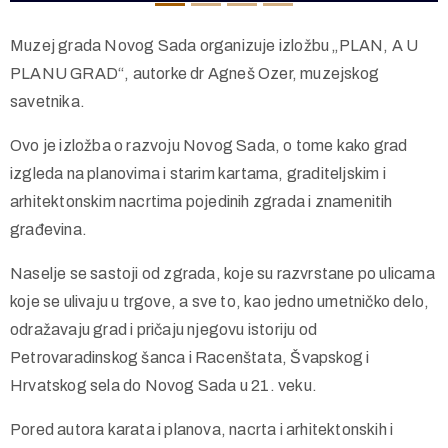
Muzej grada Novog Sada organizuje izložbu „PLAN, A U
PLANU GRAD“, autorke dr Agneš Ozer, muzejskog
savetnika.
Ovo je izložba o razvoju Novog Sada, o tome kako grad
izgleda na planovima i starim kartama, graditeljskim i
arhitektonskim nacrtima pojedinih zgrada i znamenitih
građevina.
Naselje se sastoji od zgrada, koje su razvrstane po ulicama
koje se ulivaju u trgove, a sve to, kao jedno umetničko delo,
odražavaju grad i pričaju njegovu istoriju od
Petrovaradinskog šanca i Racenštata, Švapskog i
Hrvatskog sela do Novog Sada u 21. veku.
Pored autora karata i planova, nacrta i arhitektonskih i