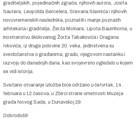
graditeljskih, pojedinačnih zgrada, njihovih autora, Josifa
Sautera, Leopolda Bercelera, Stevana Slavnića i njihovih
novovremenskih naslednika, poznatih i manje poznatih
arhitekata i graditelja, Žerža Molnara, Lipota Baumhorna, u
inostranstvu školovanog Žorža Tabakovića i Dragana
Ivkovića, iz druge polovine 20. veka, jedinstvena su
svedočanstva o građanima, gradu, njegovom nastanku i
razvoju do današnjih dana, kao svojevrsno ogledalo u kojem
se vidi istorija.
Svečano otvaranje izložbe biće održano u četvrtak, 14.
februara u 12 časova, u Zbirci strane umetnosti Muzeja
grada Novog Sada, u Dunavskoj 29.
Dobrodošli!