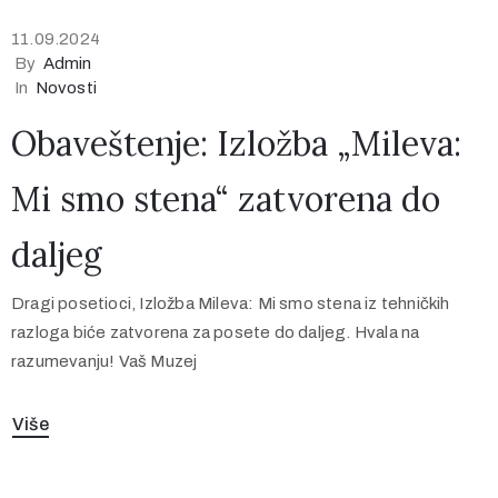
11.09.2024
By
Admin
In
Novosti
Obaveštenje: Izložba „Mileva:
Mi smo stena“ zatvorena do
daljeg
Dragi posetioci, Izložba Mileva: Mi smo stena iz tehničkih
razloga biće zatvorena za posete do daljeg. Hvala na
razumevanju! Vaš Muzej
Više