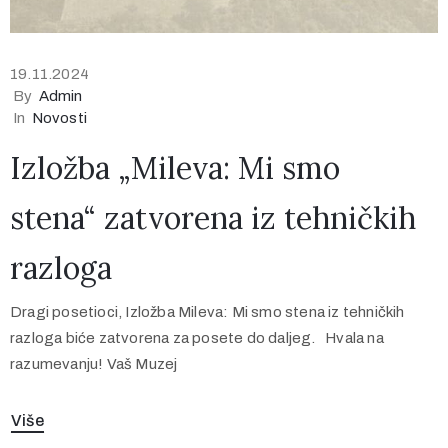
19.11.2024
By
Admin
In
Novosti
Izložba „Mileva: Mi smo
stena“ zatvorena iz tehničkih
razloga
Dragi posetioci, Izložba Mileva: Mi smo stena iz tehničkih
razloga biće zatvorena za posete do daljeg. Hvala na
razumevanju! Vaš Muzej
Više