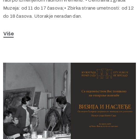
Muzeja: od 11 do 17 časova;• Zbirka strane umetnosti: od 12
do 18 časova. Utorak je neradan dan.
Više