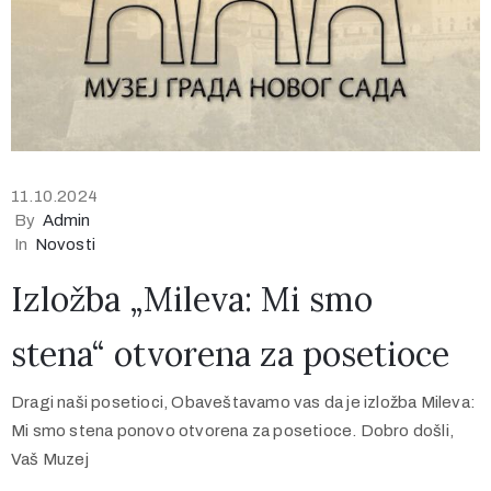
11.10.2024
By
Admin
In
Novosti
Izložba „Mileva: Mi smo
stena“ otvorena za posetioce
Dragi naši posetioci, Obaveštavamo vas da je izložba Mileva:
Mi smo stena ponovo otvorena za posetioce. Dobro došli,
Vaš Muzej