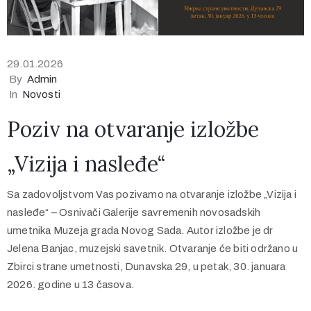
29.01.2026
By
Admin
In
Novosti
Poziv na otvaranje izložbe
„Vizija i nasleđe“
Sa zadovoljstvom Vas pozivamo na otvaranje izložbe „Vizija i
nasleđe“ – Osnivači Galerije savremenih novosadskih
umetnika Muzeja grada Novog Sada. Autor izložbe je dr
Jelena Banjac, muzejski savetnik. Otvaranje će biti održano u
Zbirci strane umetnosti, Dunavska 29, u petak, 30. januara
2026. godine u 13 časova.