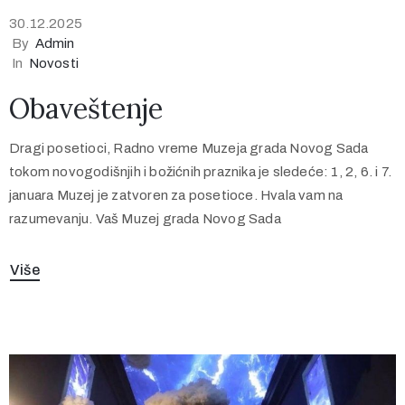
30.12.2025
By
Admin
In
Novosti
Obaveštenje
Dragi posetioci, Radno vreme Muzeja grada Novog Sada
tokom novogodišnjih i božićnih praznika je sledeće: 1, 2, 6. i 7.
januara Muzej je zatvoren za posetioce. Hvala vam na
razumevanju. Vaš Muzej grada Novog Sada
Više