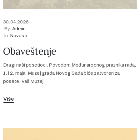
30.04.2026
By
Admin
In
Novosti
Obaveštenje
Dragi naši posetioci, Povodom Međunarodnog praznika rada,
1. i 2. maja, Muzej grada Novog Sada biće zatvoren za
posete. Vaš Muzej
Više