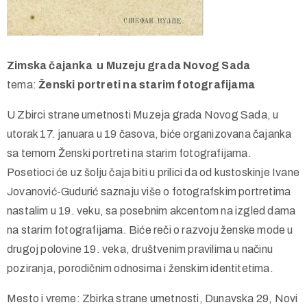
Zimska čajanka u Muzeju grada Novog Sada
tema:
Ženski portreti na starim fotografijama
U Zbirci strane umetnosti Muzeja grada Novog Sada, u
utorak 17. januara u 19 časova, biće organizovana čajanka
sa temom Ženski portreti na starim fotografijama.
Posetioci će uz šolju čaja biti u prilici da od kustoskinje Ivane
Jovanović-Gudurić saznaju više o fotografskim portretima
nastalim u 19. veku, sa posebnim akcentom na izgled dama
na starim fotografijama. Biće reči o razvoju ženske mode u
drugoj polovine 19. veka, društvenim pravilima u načinu
poziranja, porodičnim odnosima i ženskim identitetima.
Mesto i vreme: Zbirka strane umetnosti, Dunavska 29, Novi