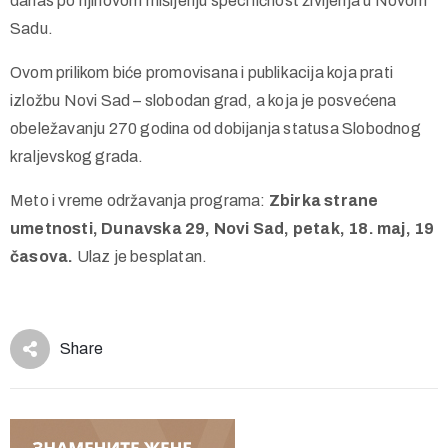
danas po njihovom mišljenju specifičnost življenja u Novom
Sadu.
Ovom prilikom biće promovisana i publikacija koja prati
izložbu Novi Sad – slobodan grad, a koja je posvećena
obeležavanju 270 godina od dobijanja statusa Slobodnog
kraljevskog grada.
Meto i vreme održavanja programa:
Zbirka strane
umetnosti, Dunavska 29, Novi Sad, petak, 18. maj, 19
časova.
Ulaz je besplatan.
Share