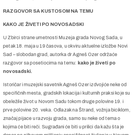
RAZGOVOR SA KUSTOSOM NA TEMU
KAKO JE ŽIVETI PO NOVOSADSKI
U Zbirci strane umetnosti Muzeja grada Novog Sada, u
petak 18. maja u 19 časova, u okviru aktuelne izložbe Novi
Sad – slobodan grad, autorka dr Agneš Ozer održaće
razgovor sa posetiocima na temu:
kako je živeti po
novosadski.
Istoričar i muzejski savetnik Agneš Ozer izdvojiće neke od
specifičnih mesta, gradskih lokacija i kulturnih praksi koje su
obeležile život u Novom Sadu tokom druge polovine 19. i
prve polovine 20. veka. Odlazak na Štrand, vožnja biciklom,
značaj pijace u razvoju grada, samo su neke od tema o
kojima će biti reči. Sugrađani će biti u prilici da kažu šta je