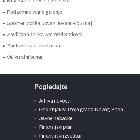
Novi Sad od 18. do 20. veka
Podzemne vojne galerije
Spomen zbirka Jovan Jovanović Zmaj
Zavičajna zbirka Sremski Karlovci
Zbirka strane umetnosti
Veliki ratni bunar
Pogledajte
Arhiva novosti
Godišnjak Muzeja grada Novog Sada
Javne nabavke
Finansijski plan
Finansijski izveštaj