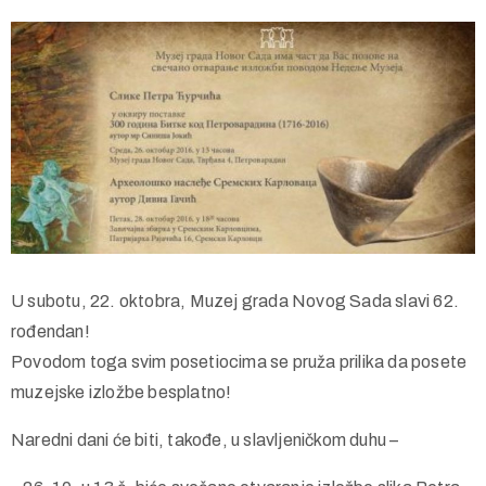
U subotu, 22. oktobra, Muzej grada Novog Sada slavi 62.
rođendan!
Povodom toga svim posetiocima se pruža prilika da posete
muzejske izložbe besplatno!
Naredni dani će biti, takođe, u slavljeničkom duhu –