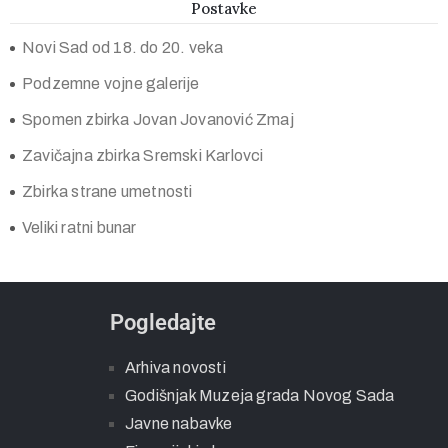
Postavke
Novi Sad od 18. do 20. veka
Podzemne vojne galerije
Spomen zbirka Jovan Jovanović Zmaj
Zavičajna zbirka Sremski Karlovci
Zbirka strane umetnosti
Veliki ratni bunar
Pogledajte
Arhiva novosti
Godišnjak Muzeja grada Novog Sada
Javne nabavke