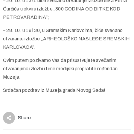
– 26. 10. u 13 č. biće svečano otvaranje izložbe slika Petra
Ćurčića u okviru izložbe „300 GODINA OD BITKE KOD
PETROVARADINA“;
– 28. 10. u 18 i 30, u Sremskim Karlovcima, biće svečano
otvaranje izložbe „ARHEOLOŠKO NASLEĐE SREMSKIH
KARLOVACA“.
Ovim putem pozivamo Vas da prisustvujete svečanim
otvaranjima izložbi i time medijski propratite rođendan
Muzeja.
Srdačan pozdrav iz Muzeja grada Novog Sada!
Share