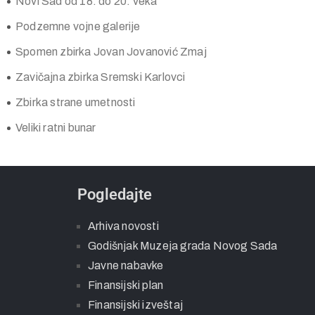
Novi Sad od 18. do 20. veka
Podzemne vojne galerije
Spomen zbirka Jovan Jovanović Zmaj
Zavičajna zbirka Sremski Karlovci
Zbirka strane umetnosti
Veliki ratni bunar
Pogledajte
Arhiva novosti
Godišnjak Muzeja grada Novog Sada
Javne nabavke
Finansijski plan
Finansijski izveštaj