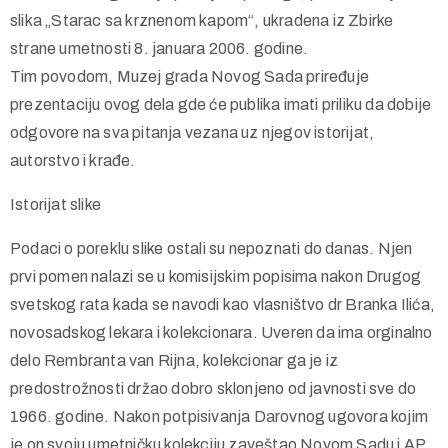
Nakon sedmogodišnje policijske potrage, pronađena je
slika „Starac sa krznenom kapom“, ukradena iz Zbirke
strane umetnosti 8. januara 2006. godine.
Tim povodom, Muzej grada Novog Sada priređuje
prezentaciju ovog dela gde će publika imati priliku da dobije
odgovore na sva pitanja vezana uz njegov istorijat,
autorstvo i krađe.
Istorijat slike
Podaci o poreklu slike ostali su nepoznati do danas. Njen
prvi pomen nalazi se u komisijskim popisima nakon Drugog
svetskog rata kada se navodi kao vlasništvo dr Branka Ilića,
novosadskog lekara i kolekcionara. Uveren da ima orginalno
delo Rembranta van Rijna, kolekcionar ga je iz