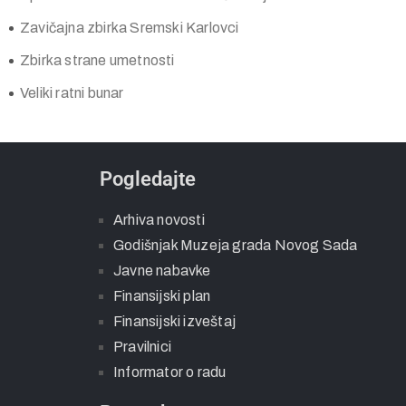
Podzemne vojne galerije
Spomen zbirka Jovan Jovanović Zmaj
Zavičajna zbirka Sremski Karlovci
Zbirka strane umetnosti
Veliki ratni bunar
Pogledajte
Arhiva novosti
Godišnjak Muzeja grada Novog Sada
Javne nabavke
Finansijski plan
Finansijski izveštaj