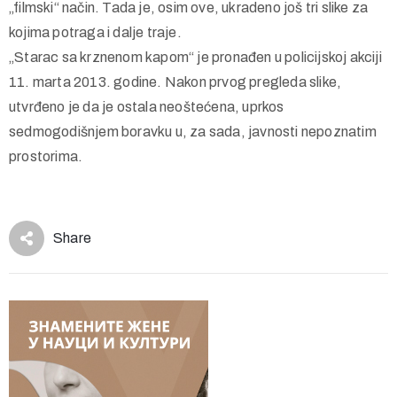
koje je, na kraju, ipak pronađeno. Deceniju kasnije, ponovo
je došlo do krađe, ovaj put na mnogo profesionalniji i gotovo
„filmski“ način. Tada je, osim ove, ukradeno još tri slike za
kojima potraga i dalje traje.
„Starac sa krznenom kapom“ je pronađen u policijskoj akciji
11. marta 2013. godine. Nakon prvog pregleda slike,
utvrđeno je da je ostala neoštećena, uprkos
sedmogodišnjem boravku u, za sada, javnosti nepoznatim
prostorima.
Share