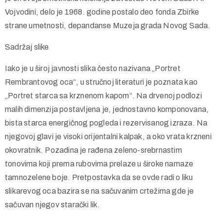
predostrožnosti držao dobro sklonjeno od javnosti sve do
1966. godine. Nakon potpisivanja Darovnog ugovora kojim
je on svoju umetničku kolekciju zaveštao Novom Sadu i AP
Vojvodini, delo je 1968. godine postalo deo fonda Zbirke
strane umetnosti, depandanse Muzeja grada Novog Sada.
Sadržaj slike
Iako je u široj javnosti slika često nazivana „Portret
Rembrantovog oca“, u stručnoj literaturi je poznata kao
„Portret starca sa krznenom kapom“. Na drvenoj podlozi
malih dimenzija postavljena je, jednostavno komponovana,
bista starca energičnog pogleda i rezervisanog izraza. Na
njegovoj glavi je visoki orijentalni kalpak, a oko vrata krzneni
okovratnik. Pozadina je rađena zeleno-srebrnastim
tonovima koji prema rubovima prelaze u široke namaze
tamnozelene boje. Pretpostavka da se ovde radi o liku