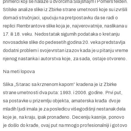
nastale na osnovu gravire Jana van Vlita (J. Vliet, 1622-
1666) iz 1636. godine. Među njih mogu da se ubroje i
primerci koji se nalaze u dvorcima Šlajshajm i Pomersfelden.
Stilske analize slike iz Zbirke strane umetnosti koje su izvršili
domaći stručnjaci, upućuju na pretpostavku da se radi o
replici Rembrantove slike koja je, najverovatnije, naslikana u
17. ili 18. veku. Nedostatak sigurnih podataka o kretanju
novosadske slike do pedesetih godina 20. veka predstavlja
dodatni problem i svojevrstan izazov kada je u pitanju vreme
njenog nastanka i autorstva koje, za sada, ostaje otvoreno.
Na meti lopova
Slika „Starac sa krznenom kapom“ kradena je iz Zbirke
strane umetnosti dva puta: 1993. i 2006. godine. Prvi put,
sa postavke u prizemlju objekta, amaterska krađa dvoje
mladih ljudi imala je za posledicu višegodišnji nestanak dela