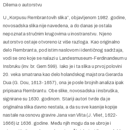
slikarevog oca bazira se na sačuvanim crtežima gde je
sačuvan njegov starački lik.
Dilema o autorstvu
U „Korpusu Rembrantovih slika“, objavljenom 1982. godine,
novosadska slika nije navedena, a do danas je ostala
nepoznata stručnim krugovima u inostranstvu. Njeno
autorstvo ostaje otvoreno iz više razloga. Kao originalno
delo Rembranta, pod istim naslovom i identičnog sadržaja,
vodi se ono koje se nalazi u Landesmuseum-Ferdinandeum u
Insbruku (inv. br. Gem 599). Iako je i ta slika u prvoj polovini
20. veka smatrana kao delo holandskog majstora Gerarda
Dua (G. Dou, 1613-1657), ona je posle brojnih analiza ipak
pripisana Rembrantu. Obe slike, novosadska i insbruška,
signirane su 1630. godinom. Stariji autori tvrde da je
originalna slika davno nestala, a da su sve kasnije kopije