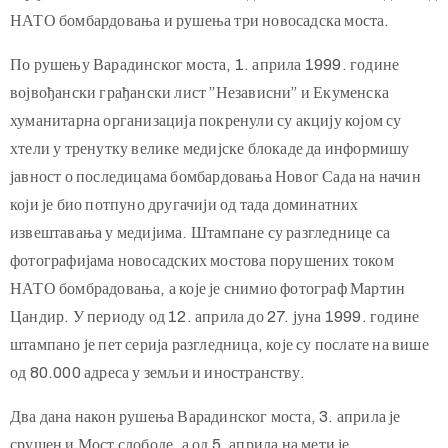
НАТО бомбардовања и рушења три новосадска моста.
По рушењу Варадинског моста, 1. априла 1999. године
војвођански грађански лист ”Независни” и Екуменска
хуманитарна организација покренули су акцију којом су
хтели у тренутку велике медијске блокаде да информишу
јавност о последицама бомбардовања Новог Сада на начин
који је био потпуно другачији од тада доминатних
извештавања у медијима. Штампане су разгледнице са
фотографијама новосадских мостова порушених током
НАТО бомбрадовања, а које је снимио фотограф Мартин
Цандир. У периоду од 12. априла до 27. јуна 1999. године
штампано је пет серија разгледница, које су послате на више
од 80.000 адреса у земљи и иностранству.
Два дана након рушења Варадинског моста, 3. априла је
срушен и Мост слободе, а од 5. априла на мети је