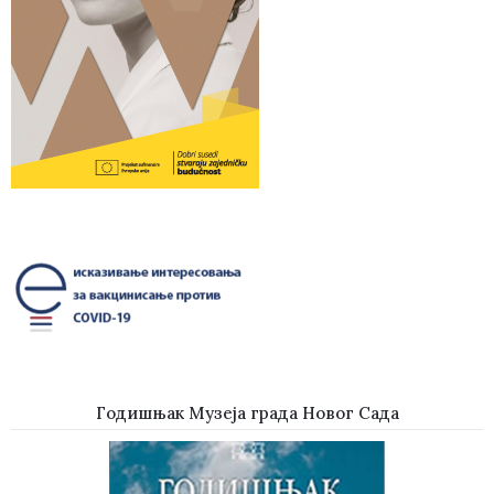
Годишњак Музеја града Новог Сада