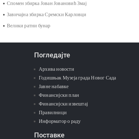
Спомен збирка Јован Јовановић Змај
Завичајна збирка Сремски Карловци
Велики ратни бунар
Погледајте
Архива новости
Годишњак Музеја града Новог Сада
Јавне набавке
Финансијски план
Финансијски извештај
Правилници
Информатор о раду
Поставке