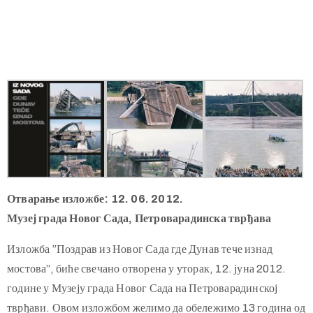
Отварање изложбе: 12. 06. 2012.
Музеј града Новог Сада, Петроварадинска тврђава
Изложба ”Поздрав из Новог Сада где Дунав тече изнад
мостова”, биће свечано отворена у уторак, 12. јуна 2012.
године у Музеју града Новог Сада на Петроварадинској
тврђави. Овом изложбом желимо да обележимо 13 година од