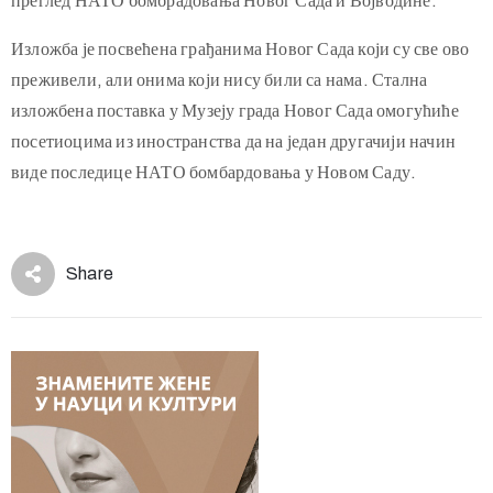
преглед НАТО бомбрадовања Новог Сада и Војводине.
Изложба је посвећена грађанима Новог Сада који су све ово
преживели, али онима који нису били са нама. Стална
изложбена поставка у Музеју града Новог Сада омогућиће
посетиоцима из иностранства да на један другачији начин
виде последице НАТО бомбардовања у Новом Саду.
Share