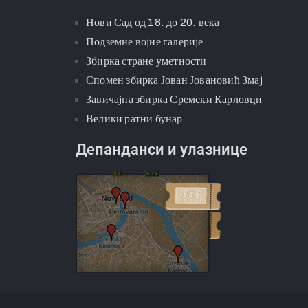
Нови Сад од 18. до 20. века
Подземне војне галерије
Збирка стране уметности
Спомен збирка Јован Јовановић Змај
Завичајна збирка Сремски Карловци
Велики ратни бунар
Депанданси и улазнице