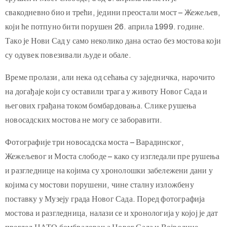
свакодневно био и трећи, једини преостали мост – Жежељев,
који ће потпуно бити порушен 26. априла 1999. године.
Тако је Нови Сад у само неколико дана остао без мостова који
су одувек повезивали људе и обале.
Време пролази, али нека од сећања су заједничка, нарочито
на догађаје који су оставили трага у животу Новог Сада и
његових грађана током бомбардовања. Слике рушења
новосадских мостова не могу се заборавити.
Фотографије три новосадска моста – Варадинског,
Жежељевог и Моста слободе – како су изгледали пре рушења
и разгледнице на којима су хронолошки забележени дани у
којима су мостови порушени, чине сталну изложбену
поставку у Музеју града Новог Сада. Поред фотографија
мостова и разгледница, налази се и хронологија у којој је дат