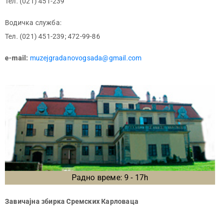
Тел. (021) 451-239
Водичка служба:
Тел. (021) 451-239; 472-99-86
e-mail:
muzejgradanovogsada@gmail.com
Радно време: 9 - 17h
Завичајна збирка Сремских Карловаца