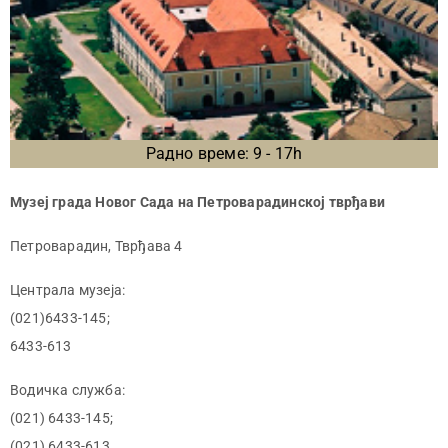
Радно време: 9 - 17h
Музеј града Новог Сада на Петроварадинској тврђави
Петроварадин, Тврђава 4
Централа музеја:
(021)6433-145;
6433-613
Водичка служба:
(021) 6433-145;
(021) 6433-613