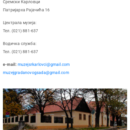
Сремски Карловци
Патријарха Рајачића 16
Централа музеја:
Тел. (021) 881-637
Водичка служба:
Тел. (021) 881-637
e-mail:
muzejsrkarlovci@gmail.com
muzejgradanovogsada@gmail.com