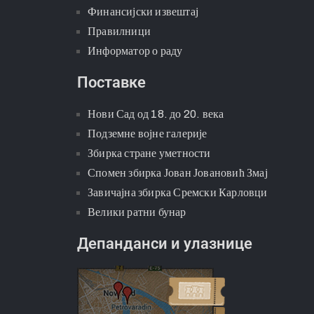
Јавне набавке
Финансијски план
Финансијски извештај
Правилници
Информатор о раду
Поставке
Нови Сад од 18. до 20. века
Подземне војне галерије
Збирка стране уметности
Спомен збирка Јован Јовановић Змај
Завичајна збирка Сремски Карловци
Велики ратни бунар
Депанданси и улазнице