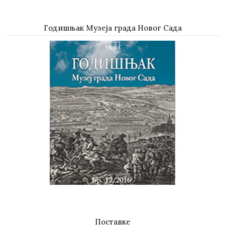
Годишњак Музеја града Новог Сада