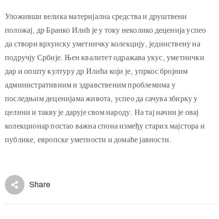
Збирку стране уметности и присете се њеног некадашњег
власника.
Уложивши велика материјална средства и друштвени
положај, др Бранко Илић је у току неколико деценија успео
да створи врхунску уметничку колекцију, јединствену на
подручју Србије. Њен квалитет одражава укус, уметнички
дар и општу културу др Илића који је, упркос бројним
административним и здравственим проблемима у
последњим деценијама живота, успео да сачува збирку у
целини и такву је дарује свом народу. На тај начин је овај
колекционар постао важна спона између старих мајстора и
публике, европске уметности и домаће јавности.
Share