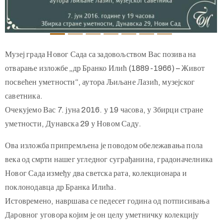
Музеј града Новог Сада са задовољством Вас позива на
отварање изложбе „др Бранко Илић (1889-1966) – Живот
посвећен уметности“, аутора Љиљане Лазић, музејског
саветника.
Очекујемо Вас 7. јуна 2016. у 19 часова, у Збирци стране
уметности, Дунавска 29 у Новом Саду.
Ова изложба припремљена је поводом обележавања пола
века од смрти нашег угледног суграђанина, градоначелника
Новог Сада између два светска рата, колекционара и
поклонодавца др Бранка Илића.