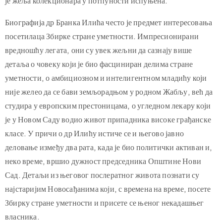
године Илићев легат, данас Збирка стране уметности Музеја
града Новог Сада, трајно је изложена на увид јавности чиме
је жеља колекционара у потпуности испуњена.
Биографија др Бранка Илића често је предмет интересовања
посетилаца Збирке стране уметности. Импресионирани
вредношћу легата, они су увек жељни да сазнају више
детаља о човеку који је био фасциниран делима стране
уметности, о амбициозном и интелигентном младићу који
није желео да се бави земљорадњом у родном Жабљу, већ да
студира у европским престоницама, о угледном лекару који
је у Новом Саду водио живот припадника високе грађанске
класе. У причи о др Илићу истиче се и његово јавно
деловање између два рата, када је био политички активан и,
неко време, вршио дужност председника Општине Нови
Сад. Детаљи из његовог послератног живота познати су
најстаријим Новосађанима који, с времена на време, посете