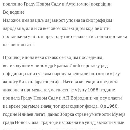
Истовремено, навршава се педесет година од потписивања
Даровног уговора којим је он целу уметничку колекцију
поклонио Граду Новом Саду и Аутономној покрајини
Војводине.
Изложба има за циљ да јавност упозна за биографијом
дародавца, али и са његовом колекцијом која ће бити
постављена у истом простору где се налази и стална поставка
његовог легата.
Прошло је пола века откако се својим последњим,
великодушним чином др Бранко Илић сврстао у ред
појединаца који су свом народу завештали оно што им је у
животу било најдрагоценије. Његова колекција предмета
ликовне и примењене уметности је у јуну 1966. године
припала Граду Новом Саду и АП Војводини чије су власти
на време разумеле значај тог драгоценог фонда. Од 1968.