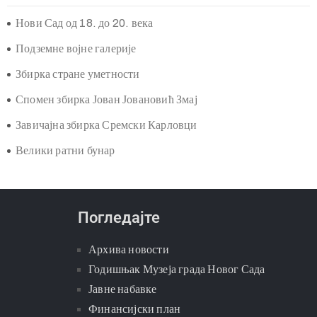
Поставке
Нови Сад од 18. до 20. века
Подземне војне галерије
Збирка стране уметности
Спомен збирка Јован Јовановић Змај
Завичајна збирка Сремски Карловци
Велики ратни бунар
Погледајте
Архива новости
Годишњак Музеја града Новог Сада