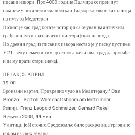
писани извори. Пре 4000 година Палмира се први пут
помиње у писаним изворима као Тадмор караванска станица
на путу за Медитеран.
Познат је као град богате историји са очуваним античким
грађевинама из различитих писторијских периода.
Но древни град из писаних извора нестао је у песку пустиње.
У 21. веку немачки тим археолога жели овај град да пронађе
и да му врати стари значај.
ПЕТАК, 5. АПРИЛ
19:00
Бронзани картел. Привредно чудо на Медитерану / Das
Bronze – Kartell. Wirtschaftsboom am Mittelmeer
Режија: Franz Leopold Schmelzer, Gerhard Rekel
Немачка 2008, 44 мин.
У антици је Источно Средоземље било раскрсница трговине
робом из свих земаља.