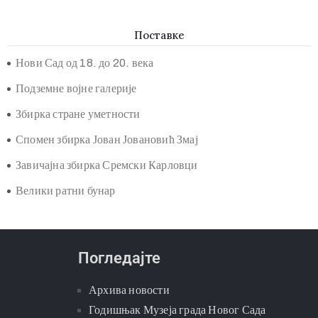
Поставке
Нови Сад од 18. до 20. века
Подземне војне галерије
Збирка стране уметности
Спомен збирка Јован Јовановић Змај
Завичајна збирка Сремски Карловци
Велики ратни бунар
Погледајте
Архива новости
Годишњак Музеја града Новог Сада