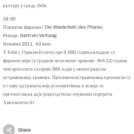
културу у граду Леће.
19:00
Повратак фараона / Die Wiederkehr des Pharao
Режија: Bertram Verhaag
Немачка 2011, 43 мин.
У Теби у Горњем Египту пре 3.000 година владали су
фараони који су градили велелепне храмове. Већ 12 година
тим археолога са преко 300 људи у екипи ради на
истраживању храмова. Приликом истраживања пронашли су
и главу од гранита која је неоштећена и за коју се
претпоставља да је један од боље очуваних портрета
Аменхотепа III.
Share