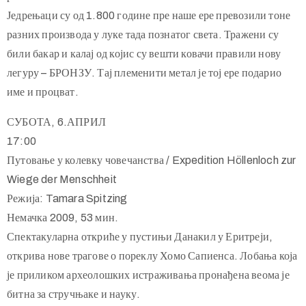
Једрењаци су од 1.800 године пре наше ере превозили тоне
разних производа у луке тада познатог света. Тражени су
били бакар и калај од којис су вешти ковачи правили нову
легуру – БРОНЗУ. Тај племенити метал је тој ере подарио
име и процват.
СУБОТА, 6.АПРИЛ
17:00
Путовање у колевку човечанства / Expedition Höllenloch zur
Wiege der Menschheit
Режија: Tamara Spitzing
Немачка 2009, 53 мин.
Спектакуларна откриће у пустињи Данакил у Еритреји,
открива нове трагове о пореклу Хомо Сапиенса. Лобања која
је приликом археолошких истраживања пронађена веома је
битна за стручњаке и науку.