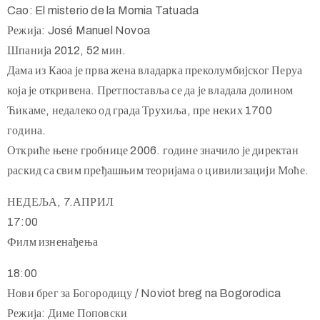
Cao: El misterio de la Momia Tatuada
Режија: José Manuel Novoa
Шпанија 2012, 52 мин.
Дама из Каоа је прва жена владарка преколумбијског Перуа
која је откривена. Претпоставља се да је владала долином
Ћикаме, недалеко од града Трухиља, пре неких 1700
година.
Откриће њене гробнице 2006. године значило је директан
раскид са свим пређашњим теоријама о цивилизацији Моће.
НЕДЕЉА, 7.АПРИЛ
17:00
Филм изненађења
18:00
Нови брег за Богородицу / Noviot breg na Bogorodica
Режија: Диме Поповски