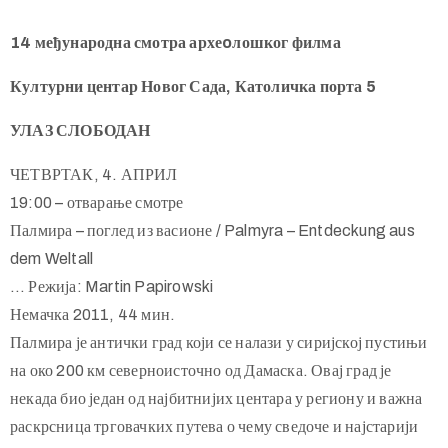
14 међународна смотра археoлошког филма
Културни центар Новог Сада, Католичка порта 5
УЛАЗ СЛОБОДАН
ЧЕТВРТАК, 4. АПРИЛ
19:00 – отварање смотре
Палмира – поглед из васионе / Palmyra – Entdeckung aus
dem Weltall
… Режија: Martin Papirowski
Немачка 2011, 44 мин.
Палмира је антички град који се налази у сиријској пустињи
на око 200 км северноисточно од Дамаска. Овај град је
некада био један од најбитнијих центара у региону и важна
раскрсница трговачких путева о чему сведоче и најстарији