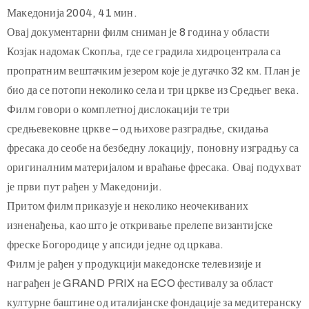
Македонија 2004, 41 мин.
Овај документарни филм сниман је 8 година у области
Козјак надомак Скопља, где се градила хидроцентрала са
пропратним вештачким језером које је дугачко 32 км. План је
био да се потопи неколико села и три цркве из Средњег века.
Филм говори о комплетној дислокацији те три
средњевековне цркве – од њихове разградње, скидања
фресака до сеобе на безбедну локацију, поновну изградњу са
оригиналним материјалом и враћање фресака. Овај подухват
је први пут рађен у Македонији.
Притом филм приказује и неколико неочекиваних
изненађења, као што је откривање прелепе византијске
фреске Богородице у апсиди једне од цркава.
Филм је рађен у продукцији македонске телевизије и
награђен је GRAND PRIX на ECO фестивалу за област
културне баштине од италијанске фондације за медитеранску