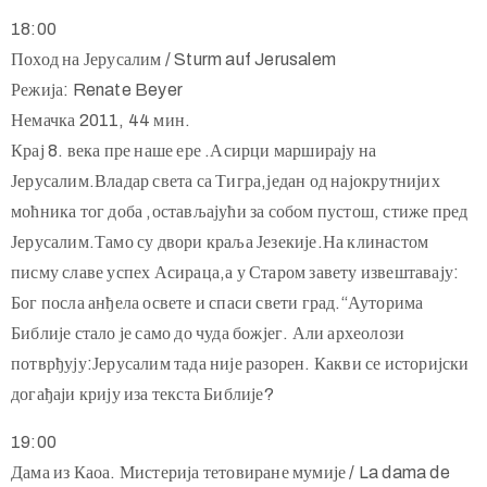
18:00
Поход на Јерусалим / Sturm auf Jerusalem
Режија: Renate Beyer
Немачка 2011, 44 мин.
Крај 8. века пре наше ере .Асирци марширају на
Јерусалим.Владар света са Тигра,један од најокрутнијих
моћника тог доба ,остављајући за собом пустош, стиже пред
Јерусалим.Тамо су двори краља Језекије.На клинастом
писму славе успех Асираца,а у Старом завету извештавају:
Бог посла анђела освете и спаси свети град.“Ауторима
Библије стало је само до чуда божјег. Али археолози
потврђују:Јерусалим тада није разорен. Какви се историјски
догађаји крију иза текста Библије?
19:00
Дама из Каоа. Мистерија тетовиране мумије / La dama de