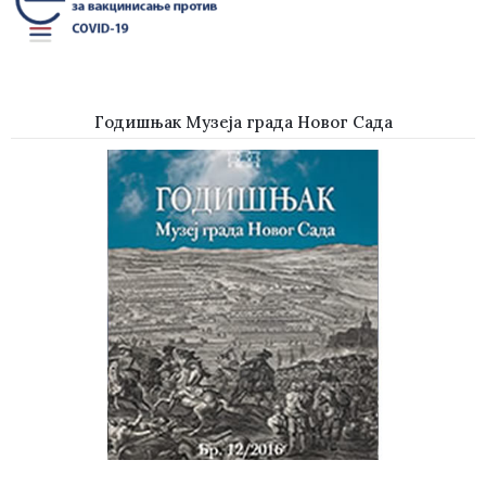
Годишњак Музеја града Новог Сада