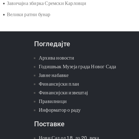
Завичајна збирка Сремски Карловци
Велики ратни бунар
Погледајте
Архива новости
Годишњак Музеја града Новог Сада
Јавне набавке
Финансијски план
Финансијски извештај
Правилници
Информатор о раду
Поставке
Нови Сад од 18. до 20. века