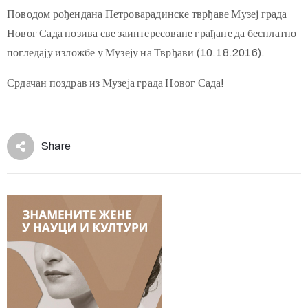
Поводом рођендана Петроварадинске тврђаве Музеј града
Новог Сада позива све заинтересоване грађане да бесплатно
погледају изложбе у Музеју на Тврђави (10.18.2016).
Срдачан поздрав из Музеја града Новог Сада!
Share