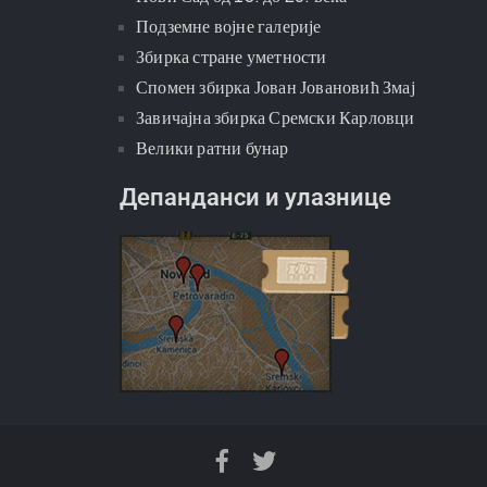
Подземне војне галерије
Збирка стране уметности
Спомен збирка Јован Јовановић Змај
Завичајна збирка Сремски Карловци
Велики ратни бунар
Депанданси и улазнице