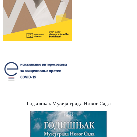
Годишњак Музеја града Новог Сада