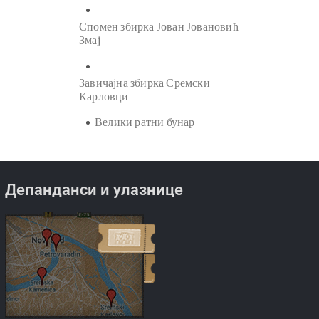
Спомен збирка Јован Јовановић
Змај
Завичајна збирка Сремски
Карловци
Велики ратни бунар
Депанданси и улазнице