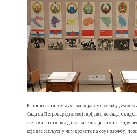
Репрезентативну мултимедијалну изложбу „Живео жив
Сада на Петроварадинској тврђави, до сада је виде
сте и ви радознали да сазнате шта је то што је оду
које вас запљусну чим крочите на ову изложбу, пози