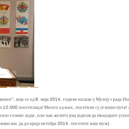
от“, која се од 8. маја 2014. године налази у Музеју града Но
ло 10.000 посетилаца! Многи од њих, посетили су је више пута!
шевило толике људе, или пак желите још једном да евоцирате усп
вамо вас да до краја октобра 2014. посетите наш музеј.