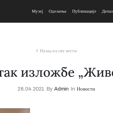
Музеј
Одељења
Публикације
Депа
Назад на све вести
ак изложбе „Жив
28.04.2021
By
Admin
In
Новости