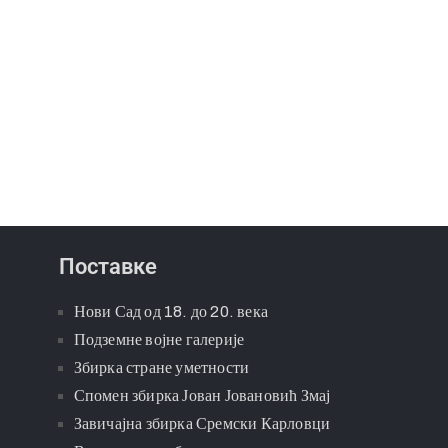
Поставке
Нови Сад од 18. до 20. века
Подземне војне галерије
Збирка стране уметности
Спомен збирка Јован Јовановић Змај
Завичајна збирка Сремски Карловци