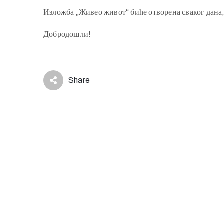
Изложба „Живео живот“ биће отворена сваког дана,
Добродошли!
Share