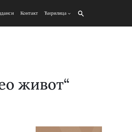
нданси
Контакт
Ћирилица
ео живот“