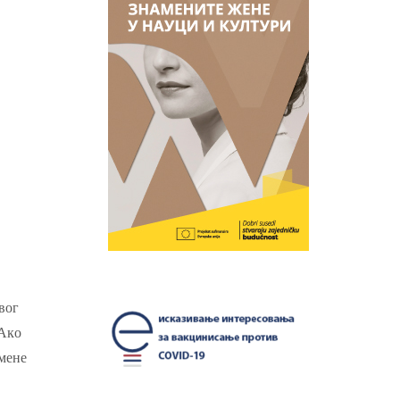
вог
 Ако
омене