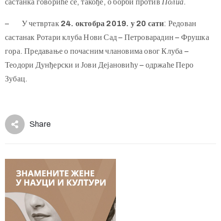
састанка говориће се, такође, о борби против
Полиа
.
– У четвртак
24. октобра 2019. у 20 сати
: Редован
састанак Ротари клуба Нови Сад – Петроварадин – Фрушка
гора. Предавање о почасним члановима овог Клуба –
Теодори Дунђерски и Јови Дејановићу – одржаће Перо
Зубац.
Share