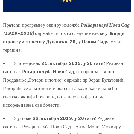
Пратећи програми у оквиру изложбе
Ротари клуб Нови Сад
(1929–2019)
одржаће се током следеће недеље
у Збирци
стране уметности у Дунавској 29, у Новом Саду,
у три
термина:
– У понедељак
21. октобра
2019.
у 20 сати
: Редован
састанак
Ротари клуба Нови Сад
, отворен за јавност.
Предавање „Ротари и полио“ одржаће др Зоран Булатовић.
Говориће се о патологији болести
Полио
, као и највећој
светској акцији Ротарији, организованој у циљу
искорењивања ове болести.
– У уторак
22. октобра 2019. у 20 сати
: Редован
састанак Ротари клуба Нови Сад – Алма Монс. У оквиру