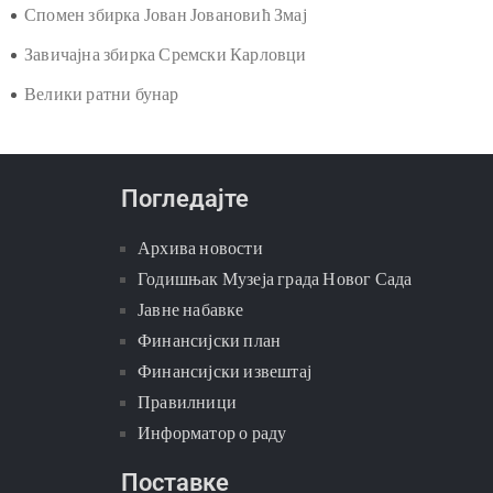
Спомен збирка Јован Јовановић Змај
Завичајна збирка Сремски Карловци
Велики ратни бунар
Погледајте
Архива новости
Годишњак Музеја града Новог Сада
Јавне набавке
Финансијски план
Финансијски извештај
Правилници
Информатор о раду
Поставке