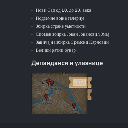
Нови Сад од 18. до 20. века
Подземне војне галерије
Збирка стране уметности
Спомен збирка Јован Јовановић Змај
Завичајна збирка Сремски Карловци
Велики ратни бунар
Депанданси и улазнице