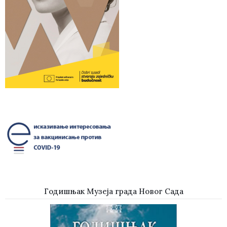
Годишњак Музеја града Новог Сада