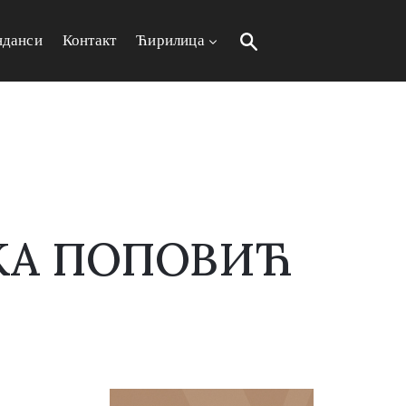
нданси
Контакт
Ћирилица
АКА ПОПОВИЋ