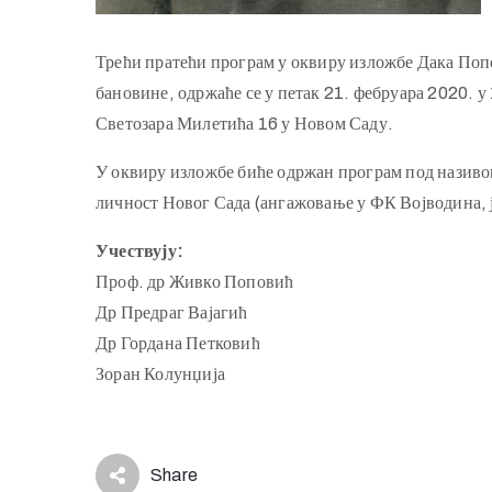
Трећи пратећи програм у оквиру изложбе Дака Поп
бановине, одржаће се у петак 21. фебруара 2020. у 
Светозара Милетића 16 у Новом Саду.
У оквиру изложбе биће одржан програм под назив
личност Новог Сада (ангажовање у ФК Војводина, 
Учествују:
Проф. др Живко Поповић
Др Предраг Вајагић
Др Гордана Петковић
Зоран Колунџија
Share