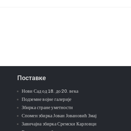
Поставке
Нови Сад од 18. до 20. века
Подземне војне галерије
Збирка стране уметности
Спомен збирка Јован Јовановић Змај
Завичајна збирка Сремски Карловци