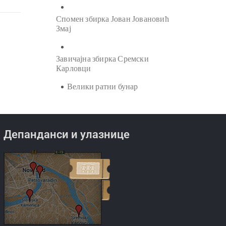
Спомен збирка Јован Јовановић
Змај
Завичајна збирка Сремски
Карловци
Велики ратни бунар
Депанданси и улазнице