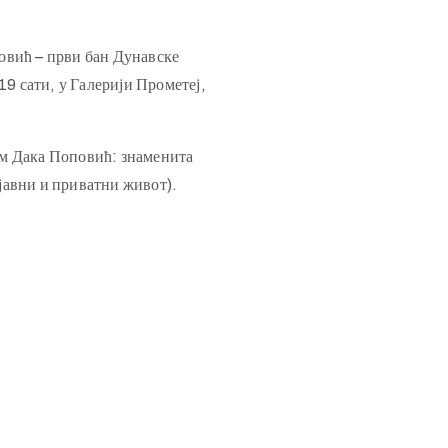
овић – први бан Дунавске
19 сати, у Галерији Прометеј,
ом Дака Поповић: знаменита
јавни и приватни живот).