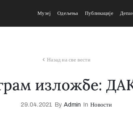
Музеј
Одељења
Публикације
Депа
Назад на све вести
ограм изложбе: Д
29.04.2021
By
Admin
In
Новости