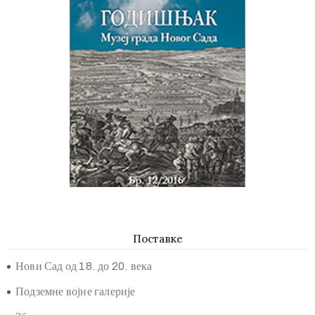
Годишњак Музеја града Новог Сада
Поставке