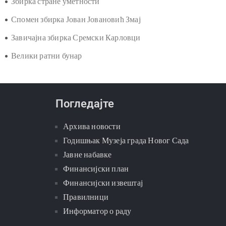
Нови Сад од 18. до 20. века
Подземне војне галерије
Збирка стране уметности
Спомен збирка Јован Јовановић Змај
Завичајна збирка Сремски Карловци
Велики ратни бунар
Погледајте
Архива новости
Годишњак Музеја града Новог Сада
Јавне набавке
Финансијски план