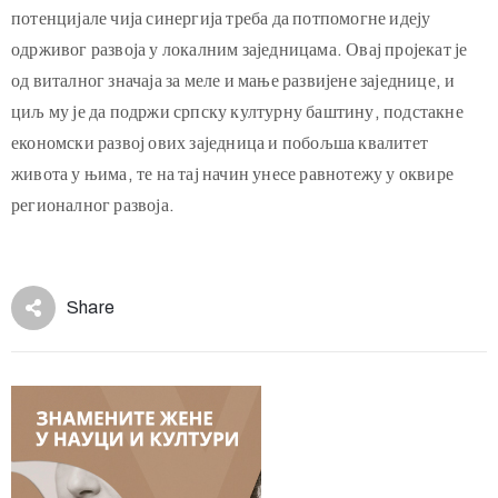
пројекат „Пут културе – Тврђаве на Дунаву“ у Србији, са
намером да истакне своје културно богаство на Дунаву. Овај
пројекат тематски повезује седам тврђава, објашњава и
истиче њихове економске и друштвене функције и
потенцијале чија синергија треба да потпомогне идеју
одрживог развоја у локалним заједницама. Овај пројекат је
од виталног значаја за меле и мање развијене заједнице, и
циљ му је да подржи српску културну баштину, подстакне
економски развој ових заједница и побољша квалитет
живота у њима, те на тај начин унесе равнотежу у оквире
регионалног развоја.
Share