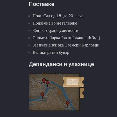
Финансијски извештај
Правилници
Информатор о раду
Поставке
Нови Сад од 18. до 20. века
Подземне војне галерије
Збирка стране уметности
Спомен збирка Јован Јовановић Змај
Завичајна збирка Сремски Карловци
Велики ратни бунар
Депанданси и улазнице