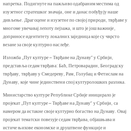
Иако су одраз војне архитектуре, тврђаве нису имале само
одбрамбену функцију, већ је требало и да фасцинирају
противника. По својим облицима и димензијама, оне су
често биле симбол и отелотворење снаге, моћи, благостања и
напретка. Подигнуте на пажљиво одабраним местима од
изузетног стратешког значаја, оне и данас побуђују наше
дивљење. Драгоцене и изузетне по својој природи, тврђаве у
многоме увечавај лепоту пејзажа, и што је још важније,
доприносе идентитету локалних заједница које су чврсто
везане за своје културно наслеђе.
Изложба „Пут културе – Тврђаве на Дунаву“ у Србији,
представља седам тврђава: Баћ, Петроварадин, Београдску
тврђаву, тврђаву у Смедереву, Рам, Голубац и Фетислам на
Дунаву, које чине јединствени спој културолошких разлика.
Министарство културе Републике Србије иницирало је