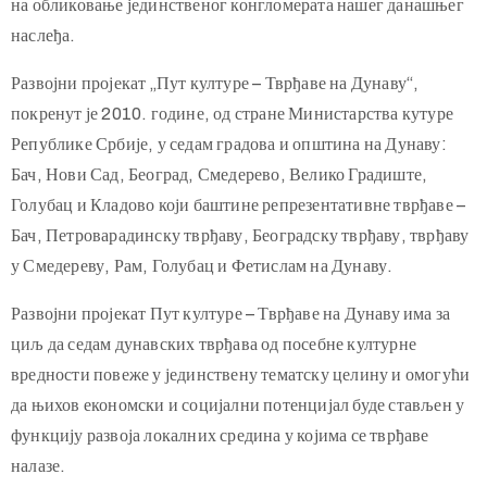
туристичких потенцијала седам средњовековних и
нововековних – артиљеријских тврђава на Дунаву у Србији
које сведоче о интензивном току историје и његовом утицају
на обликовање јединственог конгломерата нашег данашњег
наслеђа.
Развојни пројекат „Пут културе – Тврђаве на Дунаву“,
покренут је 2010. године, од стране Министарства кутуре
Републике Србије, у седам градова и општина на Дунаву:
Бач, Нови Сад, Београд, Смедерево, Велико Градиште,
Голубац и Кладово који баштине репрезентативне тврђаве –
Бач, Петроварадинску тврђаву, Београдску тврђаву, тврђаву
у Смедереву, Рам, Голубац и Фетислам на Дунаву.
Развојни пројекат Пут културе – Тврђаве на Дунаву има за
циљ да седам дунавских тврђава од посебне културне
вредности повеже у јединствену тематску целину и омогући