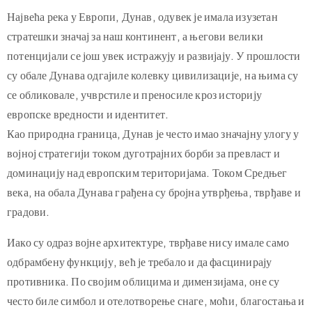
да њихов економски и социјални потенцијал буде стављен у
функцију развоја локалних средина у којима се тврђаве
налазе.
Највећа река у Европи, Дунав, одувек је имала изузетан
стратешки значај за наш континент, а његови велики
потенцијали се још увек истражују и развијају. У прошлости
су обале Дунава одгајиле колевку цивилизације, на њима су
се обликовале, учврстиле и преносиле кроз историју
европске вредности и идентитет.
Као природна граница, Дунав је често имао значајну улогу у
војној стратегији током дуготрајних борби за превласт и
доминацију над европским територијама. Током Средњег
века, на обала Дунава грађена су бројна утврђења, тврђаве и
градови.