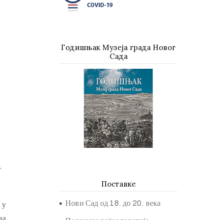
Годишњак Музеја града Новог
Сада
г
Поставке
Нови Сад од 18. до 20. века
 у
за