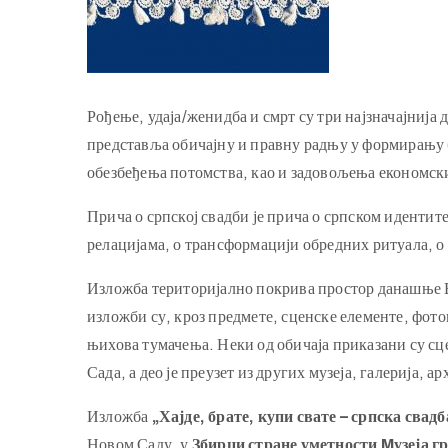
Рођење, удаја/женидба и смрт су три најзначајнија
представља обичајну и правну радњу у формирању б
обезбеђења потомства, као и задовољења економск
Прича о српској свадби је прича о српском иденти
релацијама, о трансформацији обредних ритуала, 
Изложба територијално покрива простор данашње Во
изложби су, кроз предмете, сценске елементе, фото
њихова тумачења. Неки од обичаја приказани су сц
Сада, а део је преузет из других музеја, галерија, а
Изложба
„Хајде, брате, купи свате – српска свадб
Новом Саду, у
Збирци стране уметности
Mузеја г