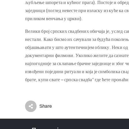
љубљење шпорета и кућног прага). Постоје и обреди
заједници (поглед невесте при изласку из куће ка 
приликом венчања у цркви).
Велики број српских свадбених обичаја је, услед с
нестали. Како бисмо их сачували за будућа поколењ
објашњавати у што аутентичнијем облику. Неки од 
документарни филмови. Уколико желите да сазнате к
најпогодније за склапање брачне заједнице и због че
извођени поједини ритуали и која је симболика сва
брате, купи свате – српска свадба“ где ћете пронаћ
Share