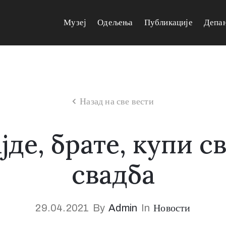
Музеј
Одељења
Публикације
Депа
Назад на све вести
де, брате, купи с
свадба
29.04.2021
By
Admin
In
Новости