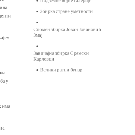
Подземне војне галерије
рила
Збирка стране уметности
денти
Спомен збирка Јован Јовановић
Змај
жајем
Завичајна збирка Сремски
Карловци
Велики ратни бунар
ала
ба у
х има
ина