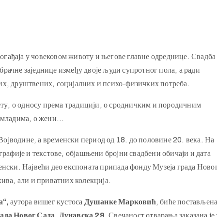
 догађаја у човековом животу и његове главне одреднице. Свадба
рачне заједнице између двоје људи супротног пола, а ради
их, друштвених, социјалних и психо-физичких потреба.
тету, о односу према традицији, о сродничким и породичним
о младима, о жени…
јводине, а временски период од 18. до половине 20. века. На
графије и текстове, објашњени бројни свадбени обичаји и дата
енски. Највећи део експоната припада фонду Музеја града Ново
рхива, али и приватних колекција.
а“,
аутора вишег кустоса
Душанке Марковић
, биће постављена
рада Новог Сада
, Дунавска 29
. Свечаност отварања заказана је 