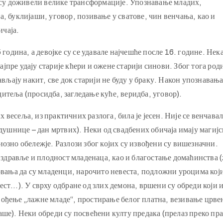
и су доживели велике трансформације. Упознавање младих,
, буклијаши, уговор, позивање у сватове, чин венчања, као и
ичаја.
 година, а девојке су се удавале најчешће после 16. године. Нека
најпре удају старије кћери и ожене старији синови. Због тога ро
ављају накит, све док старији не буду у браку. Након упознавањ
итеља (просидба, загледање куће, веридба, уговор).
весеља, из практичних разлога, била је јесен. Није се венчавал
адушнице – дан мртвих). Неки од свадбених обичаја имају магиј
озно обележје. Разлози због којих су извођени су вишезначни.
, здравље и плодност младенаца, као и благостање домаћинства 
ровања да су младенци, нарочито невеста, подложни уроцима кој
ест…). У сврху одбране од злих демона, вршени су обреди који 
вођење „лажне младе“, простирање белог платна, везивање црве
ше). Неки обреди су посвећени култу предака (прелаз преко пра