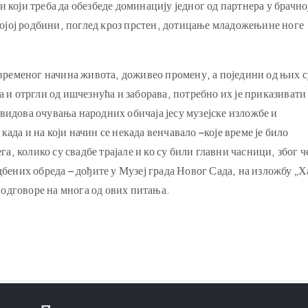
 који треба да обезбеде доминацију једног од партнера у брачно
својој родбини, поглед кроз прстен, дотицање младожењине ноге
авременог начина живота, доживео промену, а поједини од њих с
а и отргли од ишчезнућа и заборава, потребно их је приказивати
видова очувања народних обичаја јесу музејске изложбе и
ада и на који начин се некада венчавало –које време је било
га, колико су свадбе трајале и ко су били главни часници, због ч
дбених обреда – дођите у Музеј града Новог Сада, на изложбу „Х
и одговоре на многа од ових питања.