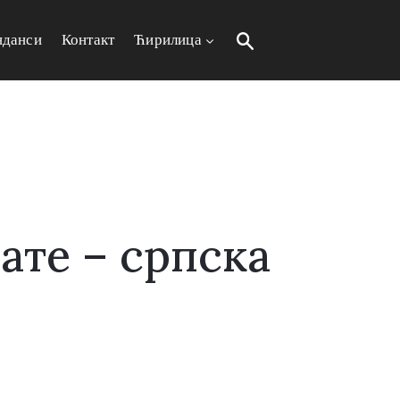
нданси
Контакт
Ћирилица
вате – српска