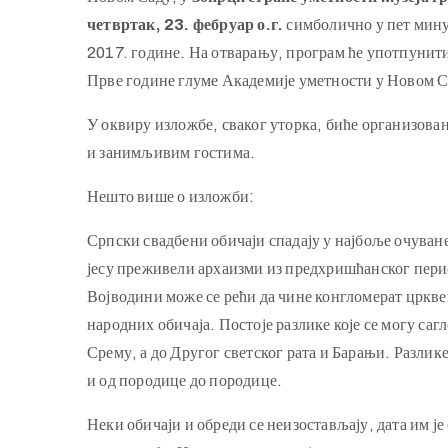
четвртак, 23. фебруар о.г.
симболично у пет минут
2017. године. На отварању, програм ће употпунит
Прве године глуме Академије уметности у Новом С
У оквиру изложбе, сваког уторка, биће организован
и занимљивим гостима.
Нешто више о изложби:
Српски свадбени обичаји спадају у најбоље очуван
јесу преживели архаизми из предхришћанског перио
Војводини може се рећи да чине конгломерат цркв
народних обичаја. Постоје разлике које се могу саг
Срему, а до Другог светског рата и Барањи. Разлике
и од породице до породице.
Неки обичаји и обреди се неизостављају, дата им ј