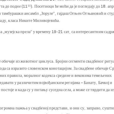
а до подне (11⁵⁵). Посетиоци ће моћи да је погледају до 18. ап
и тамбурашки ансамбл „Зоруле“, гајдаш Огњен Огњановић и сту
аду, класа Никите Миливојевића.
а „музејска прела“ у времену 19-21 сат, са интересантним садр
е обичаје из животног циклуса. Бројни сегменти свадбеног риту
да са изразито словенском конотацијом. За свадбене обичаје Ср
ених правила, моралног кодекса средине и вековима темељених
ледавати у различитим војвођанским регијама – Банату, Бачкој и
 постоје и када су у питању суседна села, а може се тврдити да и
е огромна пажња у свадбеној представи, и они су, заправо, сушт