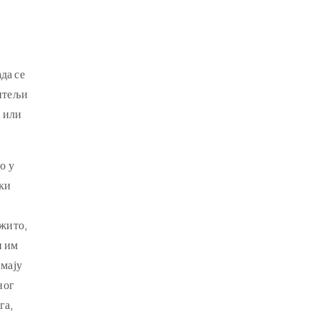
да се
дитељи
а или
о у
ски
(жито,
и им
имају
ног
га,