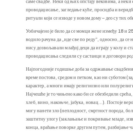
саме свадбе. Неки од њих опстају вековима, а нек
проводаџисање, загледање куће, просидба и веридба
ритуали који се изводе у новом дому – део су тих об
Уобичајено је било да се момци жене између 18 и 25
водило рачуна да „иде све по реду“, односно, да се 
нису дозвољавали млађој деци да играју у колу и ст
проводаџисања следили су састанци и договори род
Најпогодније годишње доба за одржавање свадбених 
време постова, средом и петком, као ни суботом (з
карактер, а многи имају религиозно или полурелиги
Најчешће је то чињено како би се обезбедили срећа
хлеб, вино, накоњче, јабука, новац…). Постоје ве
могу нанети зло (неплодност, смртност порода, бол
заштитну улогу (заклањање и покривање младе, из
конца, враћање поворке другим путем, разбијање ча