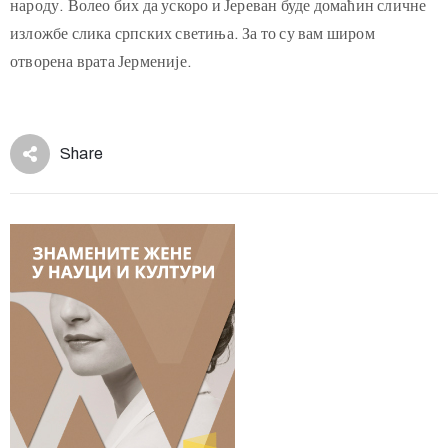
народу. Волео бих да ускоро и Јереван буде домаћин сличне
изложбе слика српских светиња. За то су вам широм
отворена врата Јерменије.
Share