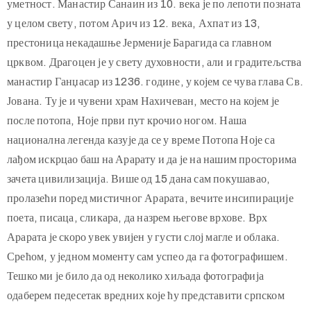
уметност. Манастир Санаин из 10. века је по лепоти позната
у целом свету, потом Арич из 12. века, Ахпат из 13,
престоница некадашње Јерменије Барагида са главном
црквом. Драгоцен је у свету духовности, али и градитељства
манастир Ганџасар из 1236. године, у којем се чува глава Св.
Јована. Ту је и чувени храм Нахичеван, место на којем је
после потопа, Ноје први пут крочио ногом. Наша
национална легенда казује да се у време Потопа Ноје са
лађом искрцао баш на Арарату и да је на нашим просторима
зачета цивилизација. Више од 15 дана сам покушавао,
пролазећи поред мистичног Арарата, вечите инсипирације
поета, писаца, сликара, да назрем његове врхове. Врх
Арарата је скоро увек увијен у густи слој магле и облака.
Срећом, у једном моменту сам успео да га фотографишем.
Тешко ми је било да од неколико хиљада фотографија
одаберем педесетак вредних које ћу представити српском