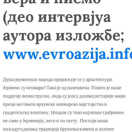
(део интервјуа
аутора изложбе;
www.evroazija.inf
Душа јерменског народа пројављује се у архитектури.
Јермени су неимари! Тако је од памтивека. Пошто је наше
подручје веома трусно, онда су још у далекој историји наши
преци неговали врхунско неимарско мајсторство и
градитељску вештину. Ницале су тако најлепше грађевине
не само у Јерменији, него и по свету. Постоји наша
хиљадугодишња традиција брушења камена и златног