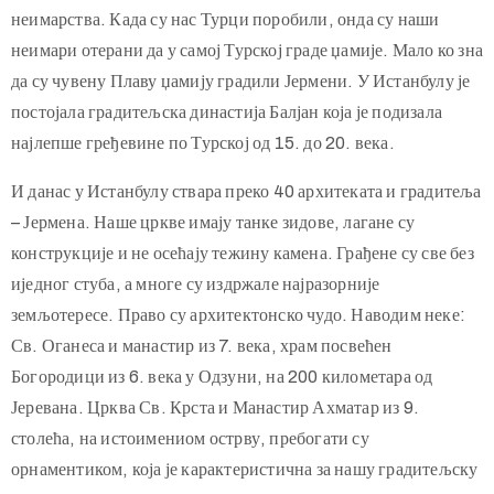
неимарства. Када су нас Турци поробили, онда су наши
неимари отерани да у самој Турској граде џамије. Мало ко зна
да су чувену Плаву џамију градили Јермени. У Истанбулу је
постојала градитељска династија Балјан која је подизала
најлепше гређевине по Турској од 15. до 20. века.
И данас у Истанбулу ствара преко 40 архитеката и градитеља
– Јермена. Наше цркве имају танке зидове, лагане су
конструкције и не осећају тежину камена. Грађене су све без
иједног стуба, а многе су издржале најразорније
земљотересе. Право су архитектонско чудо. Наводим неке:
Св. Оганеса и манастир из 7. века, храм посвећен
Богородици из 6. века у Одзуни, на 200 километара од
Јеревана. Црква Св. Крста и Манастир Ахматар из 9.
столећа, на истоимениом острву, пребогати су
орнаментиком, која је карактеристична за нашу градитељску