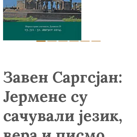
Завен Саргсјан:
Јермене су
сачували језик,
вера и писмо