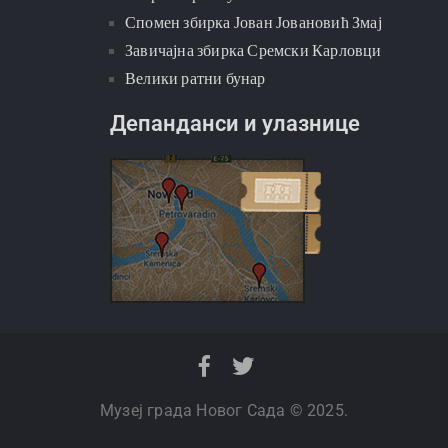
Спомен збирка Јован Јовановић Змај
Завичајна збирка Сремски Карловци
Велики ратни бунар
Депанданси и улазнице
Музеј града Новог Сада © 2025.