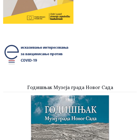
Годишњак Музеја града Новог Сада