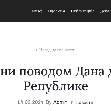
Музеј
Одељења
Публикације
Депа
Назад на све вести
ни поводом Дана
Републике
14.02.2024
By
Admin
In
Новости