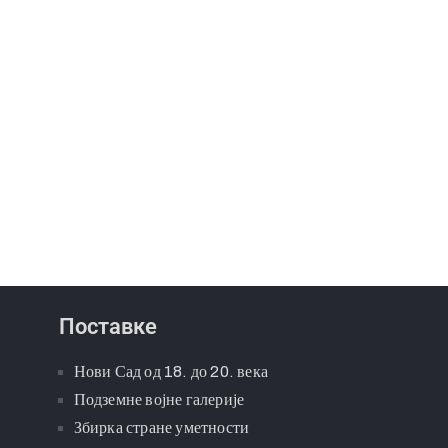
Поставке
Нови Сад од 18. до 20. века
Подземне војне галерије
Збирка стране уметности