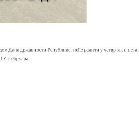
дом Дана државности Републике, неће радити у четвртак и петак
 17. фебруара.