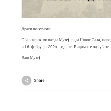
Драги посетиоци,
Обавештавамо вас да Музеј града Новог Сада, пово
и 16. фебруара 2024. године. Видимо се од суботе,
Ваш Музеј
Share