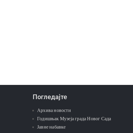
Погледајте
Архива новости
Годишњак Музеја града Новог Сада
Јавне набавке