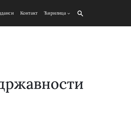
нданси
Контакт
Ћирилица
 државности