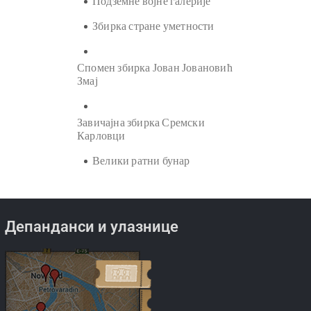
Подземне војне галерије
Збирка стране уметности
Спомен збирка Јован Јовановић
Змај
Завичајна збирка Сремски
Карловци
Велики ратни бунар
Депанданси и улазнице