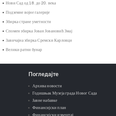
Нови Сад од 18. до 20. века
Подземне војне галерије
Збирка стране уметности
Спомен збирка Јован Јовановић Змај
Завичајна збирка Сремски Карловци
Велики ратни бунар
Погледајте
Архива новости
Годишњак Музеја града Новог Сада
Јавне набавке
Финансијски план
Финансијски извештај