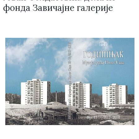
фонда Завичајне галерије