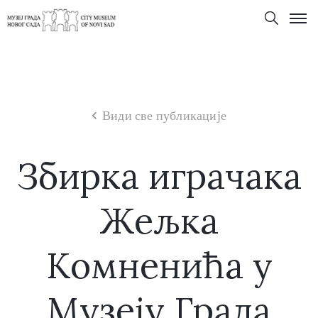
Види све публикације
Збирка играчака
Жељка
Комненића у
Музеју Града