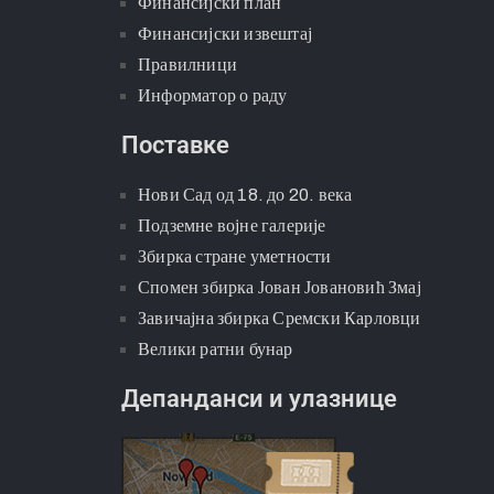
Финансијски план
Финансијски извештај
Правилници
Информатор о раду
Поставке
Нови Сад од 18. до 20. века
Подземне војне галерије
Збирка стране уметности
Спомен збирка Јован Јовановић Змај
Завичајна збирка Сремски Карловци
Велики ратни бунар
Депанданси и улазнице