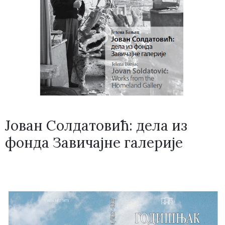
Јован Солдатовић: дела из
фонда Завичајне галерије