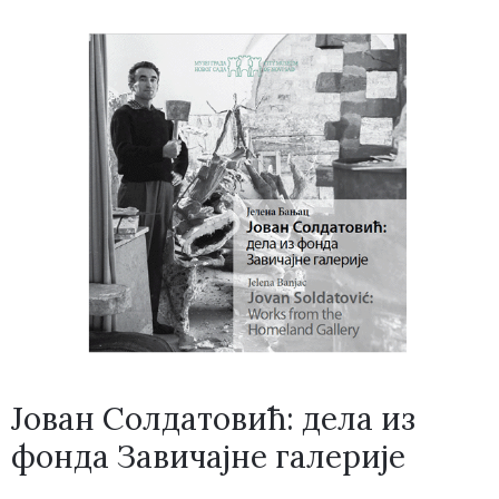
Јован Солдатовић: дела из
фонда Завичајне галерије