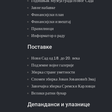
Годишњак Музеја града Новог Сада
Јавне набавке
Финансијски план
Финансијски извештај
Правилници
Информатор о раду
Поставке
Нови Сад од 18. до 20. века
Подземне војне галерије
Збирка стране уметности
Спомен збирка Јован Јовановић Змај
Завичајна збирка Сремски Карловци
Велики ратни бунар
Депанданси и улазнице